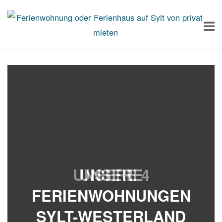
Skip
Home
to
content
UNSERE 4
UNSERE
FERIENWOHNUNGEN
FERIENWOHNUNGEN
SYLT-WESTERLAND
SYLT-WESTERLAND